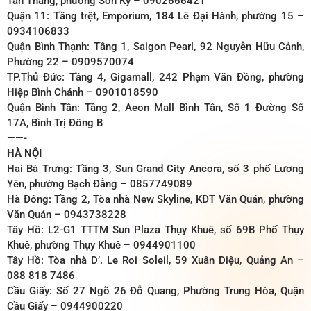
Tân Thắng, phường Sơn Kỳ – 0902666421
Quận 11: Tầng trệt, Emporium, 184 Lê Đại Hành, phường 15 –
0934106833
Quận Bình Thạnh: Tầng 1, Saigon Pearl, 92 Nguyễn Hữu Cảnh,
Phường 22 – 0909570074
TP.Thủ Đức: Tầng 4, Gigamall, 242 Phạm Văn Đồng, phường
Hiệp Bình Chánh – 0901018590
Quận Bình Tân: Tầng 2, Aeon Mall Bình Tân, Số 1 Đường Số
17A, Bình Trị Đông B
——-
HÀ NỘI
Hai Bà Trưng: Tầng 3, Sun Grand City Ancora, số 3 phố Lương
Yên, phường Bạch Đằng – 0857749089
Hà Đông: Tầng 2, Tòa nhà New Skyline, KĐT Văn Quán, phường
Văn Quán – 0943738228
Tây Hồ: L2-G1 TTTM Sun Plaza Thụy Khuê, số 69B Phố Thụy
Khuê, phường Thụy Khuê – 0944901100
Tây Hồ: Tòa nhà D’. Le Roi Soleil, 59 Xuân Diệu, Quảng An –
088 818 7486
Cầu Giấy: Số 27 Ngõ 26 Đỗ Quang, Phường Trung Hòa, Quận
Cầu Giấy – 0944900220