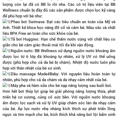
lượng còn lại đã có BB lo rồi nha. Các cô trị liệu viên tại BB
Wellness chuẩn bị đầy đủ các sản phẩm được chọn lọc kỹ càng
để phù hợp với bé như:
Phao bơi Swimava: Đạt các tiêu chuẩn an toàn của Mỹ và
Anh. Thiết kế khoa học nâng đỡ cổ và cằm bé. Màu sắc và chất
liệu BPA Free an toàn cho sức khỏe của bé.
Tã bơi Huggies: Hạn chế thấm nước cùng với chất liệu co
giãn cho bé cảm giác thoải mái tối đa khi vận động.
Nguồn nước: BB Wellness sử dụng nguồn nước khoáng ấm
được lọc từ 6 lớp đá khoáng tự nhiên, xử lý UV có thể uống
được (phù hợp cho cả da bé bị chàm). Nhiệt độ nước luôn phù
hợp với thân nhiệt của bé sơ sinh.
Dầu massage Made4Baby: Với nguyên liệu hoàn toàn tự
nhiên, phù hợp cho cả da chàm và da nhạy cảm nhất của bé.
Máy pha và hâm sữa cho bé nạp năng lượng sau buổi bơi.
Hơn hết bơi thủy lợi giúp bé giải phóng năng lượng thừa, phát
triển hệ cơ xương, củng cố sức bền. Với nguồn nước khoáng
ấm được lọc sạch và xử lý UV giúp chăm sóc làn da nhạy cảm
của bé. Áp lực nước nhẹ nhàng kích thích sự phát triển lồng
ngực và tim mạch cho bé, kích thích khả năng bơi lội bẩm sinh