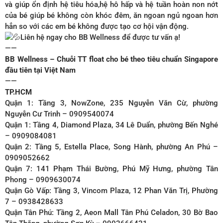
và giúp ổn định hệ tiêu hóa,hệ hô hấp và hệ tuần hoàn non nớt
của bé giúp bé không còn khóc đêm, ăn ngoan ngủ ngoan hơn
hẳn so với các em bé không được tạo cơ hội vận động.
Liên hệ ngay cho BB Wellness để được tư vấn ạ!
——
BB Wellness – Chuỗi TT float cho bé theo tiêu chuẩn Singapore
đầu tiên tại Việt Nam
——
TP.HCM
Quận 1: Tầng 3, NowZone, 235 Nguyễn Văn Cừ, phường
Nguyễn Cư Trinh – 0909540074
Quận 1: Tầng 4, Diamond Plaza, 34 Lê Duẩn, phường Bến Nghé
– 0909084081
Quận 2: Tầng 5, Estella Place, Song Hành, phường An Phú –
0909052662
Quận 7: 141 Phạm Thái Bường, Phú Mỹ Hưng, phường Tân
Phong – 0909630074
Quận Gò Vấp: Tầng 3, Vincom Plaza, 12 Phan Văn Trị, Phường
7 – 0938428633
Quận Tân Phú: Tầng 2, Aeon Mall Tân Phú Celadon, 30 Bờ Bao