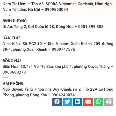
Nam Từ Liêm – Tòa A3, SO08A Vinhomes Gardenia, Hàm Nghi,
Nam Từ Liêm, Hà Nội – 0909550074
——-
BÌNH DƯƠNG
Dĩ An: Tầng 2, Go! Quốc lộ 1K, Đông Hòa – 0901 399 508
——
CẦN THƠ
Ninh Kiều: Số PG2.10 – Khu Vincom Xuân Khánh 209 đường
30-4, phường Xuân Khánh – 0909747575
——
ĐỒNG NAI
Biên Hòa: 63/1/4 Võ Thị Sáu, khu phố 1, phường Quyết Thắng –
0968680278
—–
HẢI PHÒNG
Ngô Quyền: Tầng 7, tòa nhà Duy Khánh, số 2 – lô 22A Lê Hồng
Phong, phường Đông Khê – 0904240074