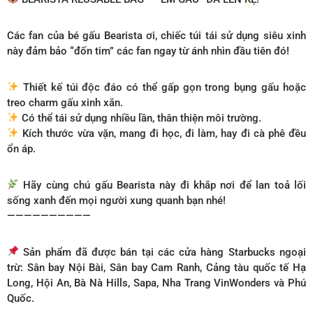
Các fan của bé gấu Bearista ơi, chiếc túi tái sử dụng siêu xinh
này đảm bảo “đốn tim” các fan ngay từ ánh nhìn đầu tiên đó!
Thiết kế túi độc đáo có thể gấp gọn trong bụng gấu hoặc
treo charm gấu xinh xắn.
Có thể tái sử dụng nhiều lần, thân thiện môi trường.
Kích thước vừa vặn, mang đi học, đi làm, hay đi cà phê đều
ổn áp.
Hãy cùng chú gấu Bearista này đi khắp nơi để lan toả lối
sống xanh đến mọi người xung quanh bạn nhé!
——————————
Sản phẩm đã được bán tại các cửa hàng Starbucks ngoại
trừ: Sân bay Nội Bài, Sân bay Cam Ranh, Cảng tàu quốc tế Hạ
Long, Hội An, Bà Nà Hills, Sapa, Nha Trang VinWonders và Phú
Quốc.