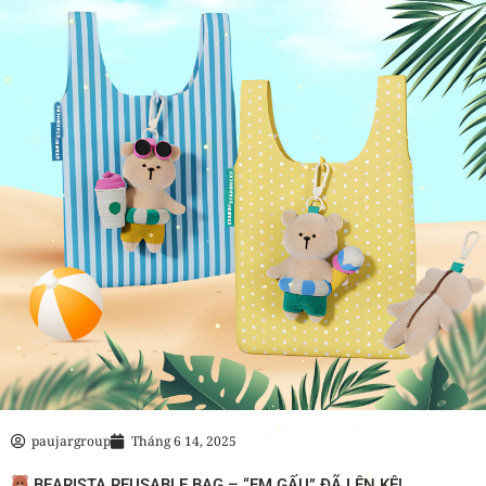
paujargroup
Tháng 6 14, 2025
BEARISTA REUSABLE BAG – “EM GẤU” ĐÃ LÊN KỆ!