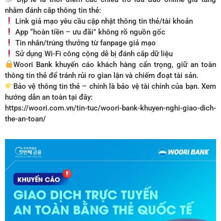
nhằm đánh cắp thông tin thẻ:
Link giả mạo yêu cầu cập nhật thông tin thẻ/tài khoản
App “hoàn tiền – ưu đãi” không rõ nguồn gốc
Tin nhắn/trúng thưởng từ fanpage giả mạo
Sử dụng Wi-Fi công cộng dễ bị đánh cắp dữ liệu
Woori Bank khuyến cáo khách hàng cẩn trọng, giữ an toàn
thông tin thẻ để tránh rủi ro gian lận và chiếm đoạt tài sản.
Bảo vệ thông tin thẻ – chính là bảo vệ tài chính của bạn. Xem
hướng dẫn an toàn tại đây:
https://woori.com.vn/tin-tuc/woori-bank-khuyen-nghi-giao-dich-
the-an-toan/