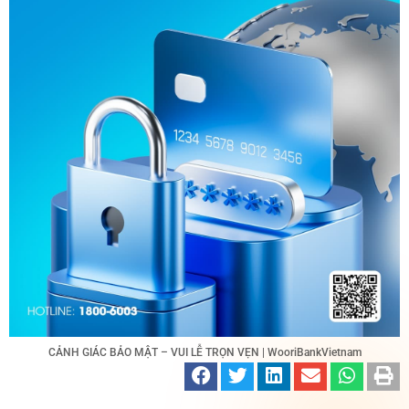
CẢNH GIÁC BẢO MẬT – VUI LỄ TRỌN VẸN | WooriBankVietnam