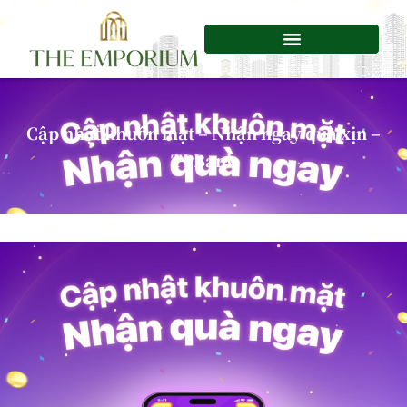
Chuyển
tới
nội
dung
Cập nhật khuôn mặt – Nhận ngay quà xịn –
TPBank