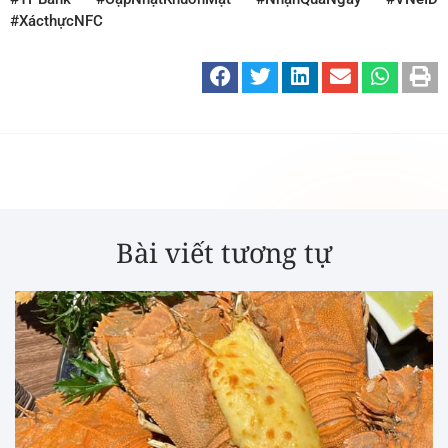
#XácthựcNFC
Bài viết tương tự