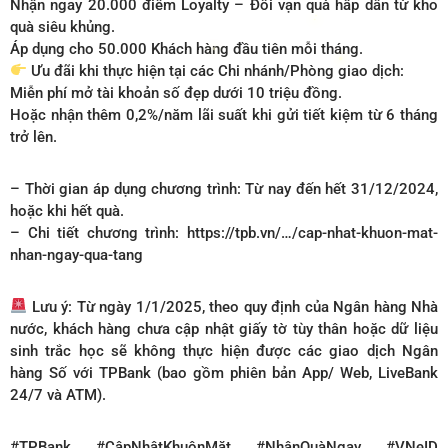
Nhận ngay 20.000 điểm Loyalty – Đổi vạn quà hấp dẫn từ kho
quà siêu khủng.
Áp dụng cho 50.000 Khách hàng đầu tiên mỗi tháng.
Ưu đãi khi thực hiện tại các Chi nhánh/Phòng giao dịch:
Miễn phí mở tài khoản số đẹp dưới 10 triệu đồng.
Hoặc nhận thêm 0,2%/năm lãi suất khi gửi tiết kiệm từ 6 tháng
trở lên.
– Thời gian áp dụng chương trình: Từ nay đến hết 31/12/2024,
hoặc khi hết quà.
– Chi tiết chương trình: https://tpb.vn/…/cap-nhat-khuon-mat-
nhan-ngay-qua-tang
Lưu ý: Từ ngày 1/1/2025, theo quy định của Ngân hàng Nhà
nước, khách hàng chưa cập nhật giấy tờ tùy thân hoặc dữ liệu
sinh trắc học sẽ không thực hiện được các giao dịch Ngân
hàng Số với TPBank (bao gồm phiên bản App/ Web, LiveBank
24/7 và ATM).
#TPBank #CậpNhậtKhuônMặt #NhậnQuàNgay #VNeID