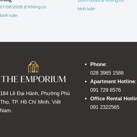
28/07/2026
Không có
01/08/2026
Không có
bình luận
bình luận
Phone
:
028 3965 1588
Apartment Hotline
:
091 729 8576
184 Lê Đại Hành, Phường Phú
Office Rental Hotli
Thọ, TP. Hồ Chí Minh, Việt
091 2322565
Nam.