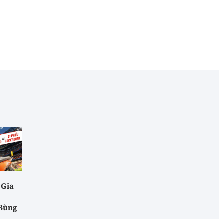
 Gia
 Bùng