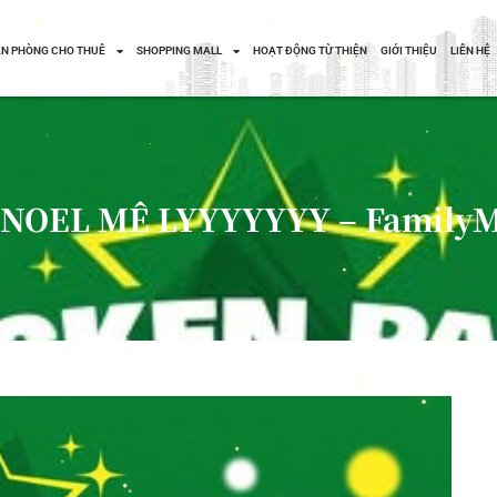
N PHÒNG CHO THUÊ
SHOPPING MALL
HOẠT ĐỘNG TỪ THIỆN
GIỚI THIỆU
LIÊN HỆ
NOEL MÊ LYYYYYYY – FamilyM