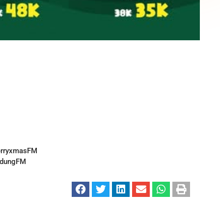
merryxmasFM
endungFM