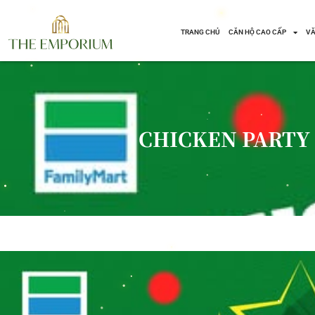
TRANG CHỦ
CĂN HỘ CAO CẤP
VĂ
Chuyển
tới
nội
dung
CHICKEN PARTY 