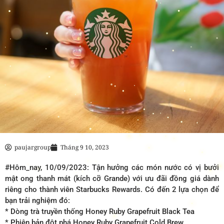
paujargroup
Tháng 9 10, 2023
#Hôm_nay, 10/09/2023: Tận hưởng các món nước có vị bưởi
mật ong thanh mát (kích cỡ Grande) với ưu đãi đồng giá dành
riêng cho thành viên Starbucks Rewards. Có đến 2 lựa chọn để
bạn trải nghiệm đó:
* Dòng trà truyền thống Honey Ruby Grapefruit Black Tea
* Phiên bản đột phá Honey Ruby Grapefruit Cold Brew