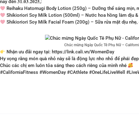
nay đến 𝟑𝟏.𝟎𝟑.𝟐𝟎𝟐𝟓,:
Reihaku Hatomugi Body Lotion (250g) – Dưỡng thể sáng mịn,
Shikioriori Soy Milk Lotion (500ml) – Nước hoa hồng làm dịu 
Shikioriori Soy Milk Facial Foam (200g) – Sữa rửa mặt dịu nhẹ, 
Chúc mừng Ngày Quốc Tê Phụ Nữ – Californi
Nhận ưu đãi ngay tại: https://link.cali.vn/WomenDay
Hy vọng rằng món quà nhỏ này sẽ là động lực nho nhỏ để phái đẹp c
Chúc các chị em luôn tỏa sáng theo cách riêng của mình nhé
#CaliforniaFitness #WomenDay #CAthlete #OneLifeLiveWell #Live