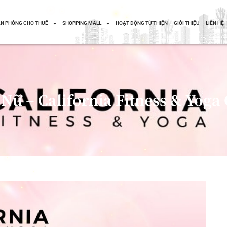
N PHÒNG CHO THUÊ
SHOPPING MALL
HOẠT ĐỘNG TỪ THIỆN
GIỚI THIỆU
LIÊN HỆ
ữ – California Fitness & Yoga