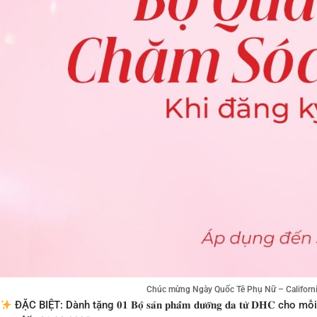
Chúc mừng Ngày Quốc Tê Phụ Nữ – Californi
ĐẶC BIỆT: Dành tặng 𝟎𝟏 𝐁𝐨̣̂ 𝐬𝐚̉𝐧 𝐩𝐡𝐚̂̉𝐦 𝐝𝐮̛𝐨̛̃𝐧𝐠 𝐝𝐚 𝐭𝐮̛̀ 