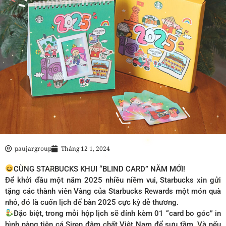
paujargroup
Tháng 12 1, 2024
CÙNG STARBUCKS KHUI “BLIND CARD” NĂM MỚI!​
Để khởi đầu một năm 2025 nhiều niềm vui, Starbucks xin gửi
tặng các thành viên Vàng của Starbucks Rewards một món quà
nhỏ, đó là cuốn lịch để bàn 2025 cực kỳ dễ thương.​
Đặc biệt, trong mỗi hộp lịch sẽ đính kèm 01 “card bo góc” in
hình nàng tiên cá Siren đậm chất Việt Nam để sưu tầm. Và nếu