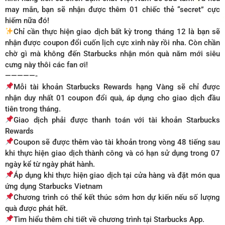
may mắn, bạn sẽ nhận được thêm 01 chiếc thẻ “secret” cực
hiếm nữa đó!​
Chỉ cần thực hiện giao dịch bất kỳ trong tháng 12 là bạn sẽ
nhận được coupon đổi cuốn lịch cực xinh này rồi nha. Còn chần
chờ gì mà không đến Starbucks nhận món quà năm mới siêu
cưng này thôi các fan ơi!​
—————-​
Mỗi tài khoản Starbucks Rewards hạng Vàng sẽ chỉ được
nhận duy nhất 01 coupon đổi quà, áp dụng cho giao dịch đầu
tiên trong tháng.​
Giao dịch phải được thanh toán với tài khoản Starbucks
Rewards​
Coupon sẽ được thêm vào tài khoản trong vòng 48 tiếng sau
khi thực hiện giao dịch thành công và có hạn sử dụng trong 07
ngày kể từ ngày phát hành.​
Áp dụng khi thực hiện giao dịch tại cửa hàng và đặt món qua
ứng dụng Starbucks Vietnam​
Chương trình có thể kết thúc sớm hơn dự kiến nếu số lượng
quà được phát hết.​
Tìm hiểu thêm chi tiết về chương trình tại Starbucks App.​