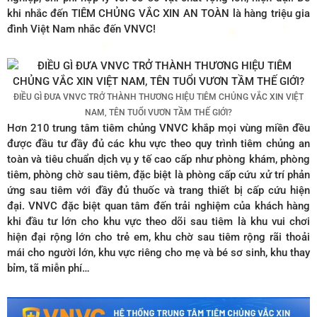
khi nhắc đến TIÊM CHỦNG VẮC XIN AN TOÀN là hàng triệu gia
đình Việt Nam nhắc đến VNVC!
ĐIỀU GÌ ĐƯA VNVC TRỞ THÀNH THƯƠNG HIỆU TIÊM CHỦNG VẮC XIN VIỆT
NAM, TÊN TUỔI VƯƠN TẦM THẾ GIỚI?
Hơn 210 trung tâm tiêm chủng VNVC khắp mọi vùng miền đều
được đầu tư đầy đủ các khu vực theo quy trình tiêm chủng an
toàn và tiêu chuẩn dịch vụ y tế cao cấp như phòng khám, phòng
tiêm, phòng chờ sau tiêm, đặc biệt là phòng cấp cứu xử trí phản
ứng sau tiêm với đầy đủ thuốc và trang thiết bị cấp cứu hiện
đại. VNVC đặc biệt quan tâm đến trải nghiệm của khách hàng
khi đầu tư lớn cho khu vực theo dõi sau tiêm là khu vui chơi
hiện đại rộng lớn cho trẻ em, khu chờ sau tiêm rộng rãi thoải
mái cho người lớn, khu vực riêng cho mẹ và bé sơ sinh, khu thay
bỉm, tã miễn phí…