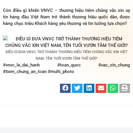
Còn điều gì khiến VNVC – thương hiệu tiêm chủng vắc xin uy
tín hàng đầu Việt Nam trở thành thương hiệu quốc dân, được
hàng chục triệu Khách hàng yêu thương và tin tưởng lựa chọn?
ĐIỀU GÌ ĐƯA VNVC TRỞ THÀNH THƯƠNG HIỆU TIÊM CHỦNG VẮC XIN VIỆT
NAM, TÊN TUỔI VƯƠN TẦM THẾ GIỚI?
#vnvc_le_dai_hanh #toan_quoc #vac_xin_chung
#tiem_chung_an_toan #multi_photo