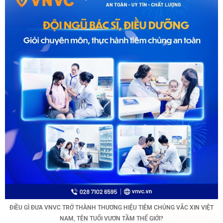
ĐIỀU GÌ ĐƯA VNVC TRỞ THÀNH THƯƠNG HIỆU TIÊM CHỦNG VẮC XIN VIỆT
NAM, TÊN TUỔI VƯƠN TẦM THẾ GIỚI?