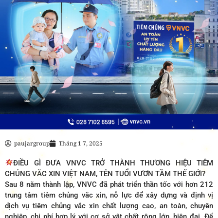
paujargroup
Tháng 1 7, 2025
ĐIỀU GÌ ĐƯA VNVC TRỞ THÀNH THƯƠNG HIỆU TIÊM
CHỦNG VẮC XIN VIỆT NAM, TÊN TUỔI VƯƠN TẦM THẾ GIỚI?
Sau 8 năm thành lập, VNVC đã phát triển thần tốc với hơn 212
trung tâm tiêm chủng vắc xin, nỗ lực để xây dựng và định vị
dịch vụ tiêm chủng vắc xin chất lượng cao, an toàn, chuyên
nghiệp, chi phí hợp lý với cơ sở vật chất rộng lớn, hiện đại. Để