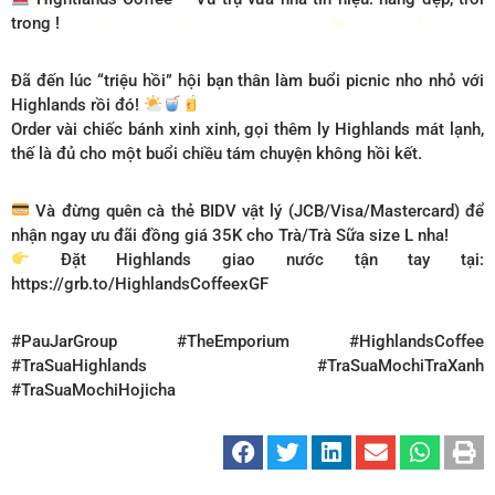
trong !
Đã đến lúc “triệu hồi” hội bạn thân làm buổi picnic nho nhỏ với
Highlands rồi đó!
Order vài chiếc bánh xinh xinh, gọi thêm ly Highlands mát lạnh,
thế là đủ cho một buổi chiều tám chuyện không hồi kết.
Và đừng quên cà thẻ BIDV vật lý (JCB/Visa/Mastercard) để
nhận ngay ưu đãi đồng giá 35K cho Trà/Trà Sữa size L nha!
Đặt Highlands giao nước tận tay tại:
https://grb.to/HighlandsCoffeexGF
#PauJarGroup #TheEmporium #HighlandsCoffee
#TraSuaHighlands #TraSuaMochiTraXanh
#TraSuaMochiHojicha