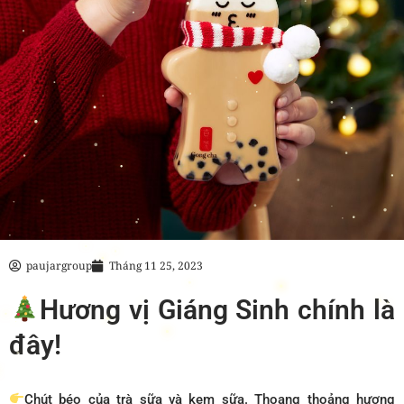
paujargroup
Tháng 11 25, 2023
Hương vị Giáng Sinh chính là
đây!
Chút béo của trà sữa và kem sữa. Thoang thoảng hương