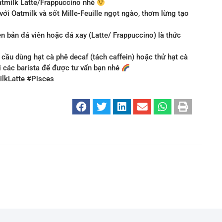
 Oatmilk Latte/Frappuccino nhé
ới Oatmilk và sốt Mille-Feuille ngọt ngào, thơm lừng tạo
ên bản đá viên hoặc đá xay (Latte/ Frappuccino) là thức
 cầu dùng hạt cà phê decaf (tách caffein) hoặc thử hạt cà
i các barista để được tư vấn bạn nhé
ilkLatte #Pisces