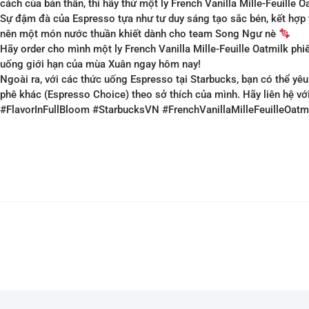
cách của bản thân, thì hãy thử một ly French Vanilla Mille-Feuille
Sự đậm đà của Espresso tựa như tư duy sáng tạo sắc bén, kết hợp v
nên một món nước thuần khiết dành cho team Song Ngư nè
Hãy order cho mình một ly French Vanilla Mille-Feuille Oatmilk phi
uống giới hạn của mùa Xuân ngay hôm nay!
Ngoài ra, với các thức uống Espresso tại Starbucks, bạn có thể yêu
phê khác (Espresso Choice) theo sở thích của mình. Hãy liên hệ vớ
#FlavorInFullBloom #StarbucksVN #FrenchVanillaMilleFeuilleOatm