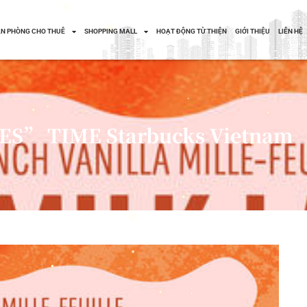
N PHÒNG CHO THUÊ
SHOPPING MALL
HOẠT ĐỘNG TỪ THIỆN
GIỚI THIỆU
LIÊN HỆ
ES” TIME Starbucks Vietnam