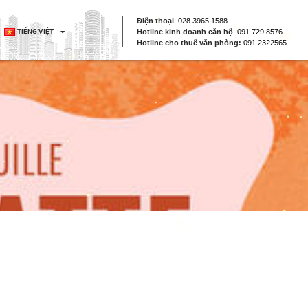
Điện thoại
:
028 3965 1588
TIẾNG VIỆT
Hotline kinh doanh căn hộ
:
091 729 8576
Hotline cho thuê văn phòng:
091 2322565