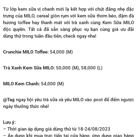
Từ lớp kem sữa vị chanh mới lạ kết hợp với chút đắng nhẹ đặc
trưng của MILO, cereal giòn rụm với kem sữa thơm béo, đậm đà
hương toffee hay thanh mát với trà xanh cùng Kem Sữa MILO
độc quyền. Tất cả đã sẵn sàng phục vụ bạn cùng giá ưu đãi
dùng thử trong tuần đầu tiên, check ngay nha!
Crunchie MILO Toffee:
54,000 (M)
Trà Xanh Kem Sữa MILO:
50,000 (M), 58,000 (L)
MILO Kem Chanh:
54,000 (M)
@Tag
ngay hội yêu trà sữa và yêu MILO vào post để đếm ngược
ngày thưởng thức nhé!
Lưu ý:
– Thời gian áp dụng giá dùng thử từ 18-24/08/2023
– Áp dụng khi mua trực tiếp tại cửa hàng, ứng dụng giao hàng