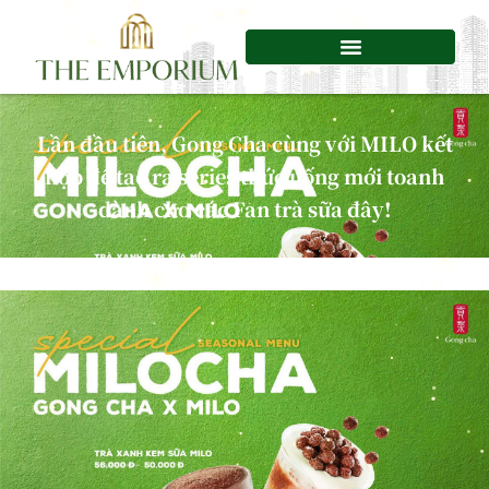
Chuyển
tới
nội
dung
Lần đầu tiên, Gong Cha cùng với MILO kết
hợp để tạo ra series thức uống mới toanh
dành cho các Fan trà sữa đây!