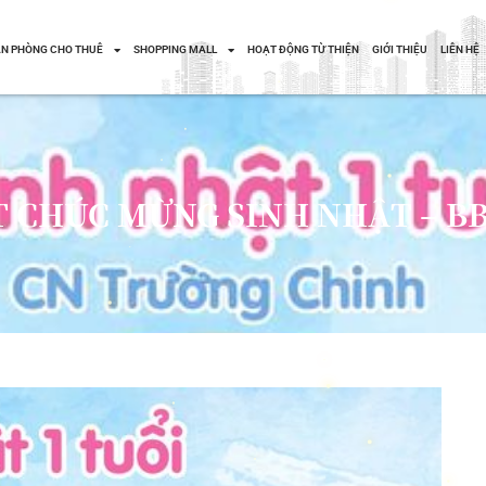
N PHÒNG CHO THUÊ
SHOPPING MALL
HOẠT ĐỘNG TỪ THIỆN
GIỚI THIỆU
LIÊN HỆ
T CHÚC MỪNG SINH NHẬT – BB 