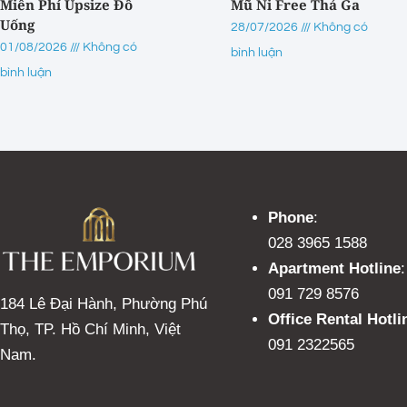
Miễn Phí Upsize Đồ
Mũ Ni Free Thả Ga
Uống
28/07/2026
Không có
01/08/2026
Không có
bình luận
bình luận
Phone
:
028 3965 1588
Apartment Hotline
:
091 729 8576
184 Lê Đại Hành, Phường Phú
Office Rental Hotli
Thọ, TP. Hồ Chí Minh, Việt
091 2322565
Nam.