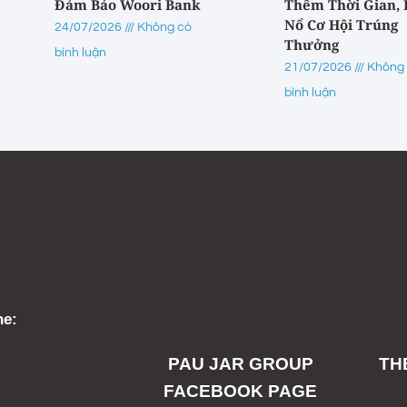
Đảm Bảo Woori Bank
Thêm Thời Gian,
Nổ Cơ Hội Trúng
24/07/2026
Không có
Thưởng
bình luận
21/07/2026
Không
bình luận
ne:
PAU JAR GROUP
TH
FACEBOOK PAGE