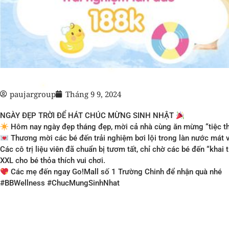
paujargroup
Tháng 9 9, 2024
NGÀY ĐẸP TRỜI ĐỂ HÁT CHÚC MỪNG SINH NHẬT
Hôm nay ngày đẹp tháng đẹp, mời cả nhà cùng ăn mừng “tiệc thô
Thương mời các bé đến trải nghiệm bơi lội trong làn nước mát 
Các cô trị liệu viên đã chuẩn bị tươm tất, chỉ chờ các bé đến “khai 
XXL cho bé thỏa thích vui chơi.
Các mẹ đến ngay Go!Mall số 1 Trường Chinh để nhận quà nhé
#BBWellness #ChucMungSinhNhat