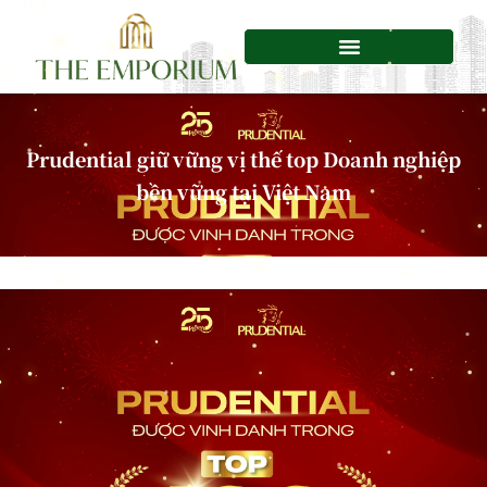
Chuyển
tới
nội
dung
Prudential giữ vững vị thế top Doanh nghiệp
bền vững tại Việt Nam