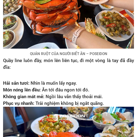
QUÁN RUỘT CỦA NGƯỜI BIẾT ĂN – POSEIDON
Quầy line luôn đầy, món lên liên tục, đi một vòng là tay đã đầy
đĩa:
Hải sản tươi:
Nhìn là muốn lấy ngay.
Món nóng lên đều:
Ăn tới đâu ngon tới đó.
Không gian mát mẻ:
Ngồi lâu vẫn thấy thoải mái.
Phục vụ nhanh:
Trải nghiệm không bị ngắt quãng.