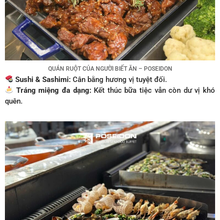
QUÁN RUỘT CỦA NGƯỜI BIẾT ĂN – POSEIDON
Sushi & Sashimi:
Cân bằng hương vị tuyệt đối.
Tráng miệng đa dạng:
Kết thúc bữa tiệc vẫn còn dư vị khó
quên.