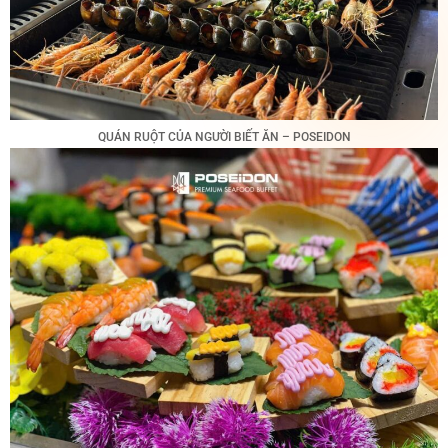
QUÁN RUỘT CỦA NGƯỜI BIẾT ĂN – POSEIDON