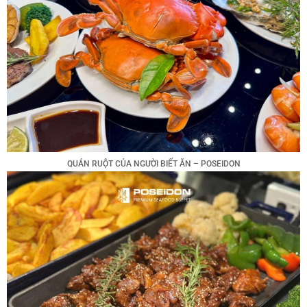
QUÁN RUỘT CỦA NGƯỜI BIẾT ĂN – POSEIDON