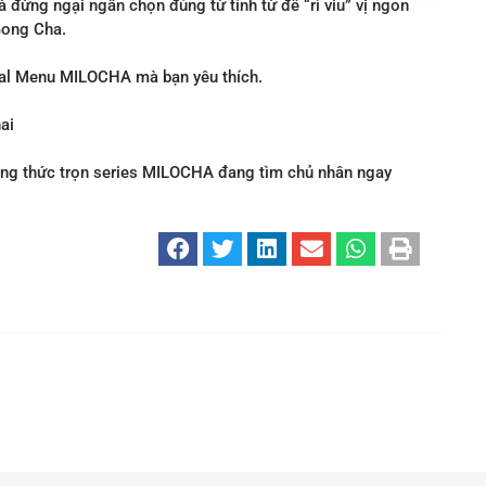
à đừng ngại ngần chọn đúng từ tính từ để “rì viu” vị ngon
Gong Cha.
nal Menu MILOCHA mà bạn yêu thích.
ai
ưởng thức trọn series MILOCHA đang tìm chủ nhân ngay