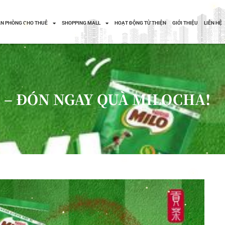
N PHÒNG CHO THUÊ
SHOPPING MALL
HOẠT ĐỘNG TỪ THIỆN
GIỚI THIỆU
LIÊN HỆ
 – ĐÓN NGAY QUÀ MILOCHA!