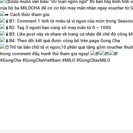
Giữa muôn vàn kiểu “rối loạn ngôn ngữ” thì bạn hãy bình tĩnh v
của bộ ba MILOCHA để có cơ hội may mắn nhận ngay voucher từ 
Cách thức tham gia:
B1: Comment 1 tính từ miêu tả vị ngon của món trong Seaso
B2: Tag 3 người bạn cùng số may mắn từ 0 ~ 1000
B3: Like post này và share về trang cá nhân để chế độ công kh
B4: Theo dõi kết quả được công bố trên page Gong Cha
Trổ tài bắn chữ tả vị ngon,10 phần quà tặng gồm voucher th
trong comment đấy, tranh thủ tham gia ngay!
#GongCha
#GongChaVietNam
#MILO
#GongChaxMILO