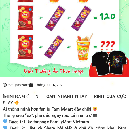
paujargroup
Tháng 11 16, 2023
[𝐌𝐈𝐍𝐈𝐆𝐀𝐌𝐄] TÍNH TOÁN NHANH NHẠY – RINH QUÀ CỰC
SLAY
Ai thông minh hơn fan iu FamilyMart đây ahihi
Thể lệ siêu “ez”, phá đảo ngay nào cả nhà iu ơi!!!!
𝐁𝐮̛𝐨̛́𝐜 𝟏: Like fanpage FamilyMart Vietnam.
𝐁𝐮̛𝐨̛́𝐜 𝟐: Like và Share bài viết ở chế độ công khai kèm