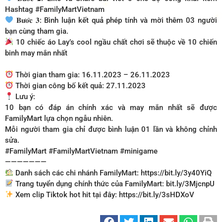
Hashtag #FamilyMartVietnam
𝐁𝐮̛𝐨̛́𝐜 𝟑: Bình luận kết quả phép tính và mời thêm 03 người
bạn cùng tham gia.
10 chiếc áo Lay’s cool ngầu chất chơi sẽ thuộc về 10 chiến
binh may mắn nhất
Thời gian tham gia: 16.11.2023 – 26.11.2023
Thời gian công bố kết quả: 27.11.2023
Lưu ý:
10 bạn có đáp án chính xác và may mắn nhất sẽ được
FamilyMart lựa chọn ngẫu nhiên.
Mỗi người tham gia chỉ được bình luận 01 lần và không chỉnh
sửa.
#FamilyMart #FamilyMartVietnam #minigame
———————
Danh sách các chi nhánh FamilyMart: https://bit.ly/3y40YiQ
Trang tuyển dụng chính thức của FamilyMart: bit.ly/3MjcnpU
Xem clip Tiktok hot hit tại đây: https://bit.ly/3sHDXoV