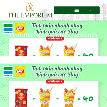
Chuyển
tới
nội
dung
TÍNH TOÁN NHANH NHẠY – RINH QUÀ
CỰC SLAY