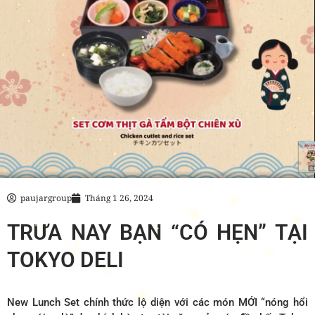
paujargroup
Tháng 1 26, 2024
TRƯA NAY BẠN “CÓ HẸN” TẠI
TOKYO DELI
New Lunch Set chính thức lộ diện với các món MỚI “nóng hổi