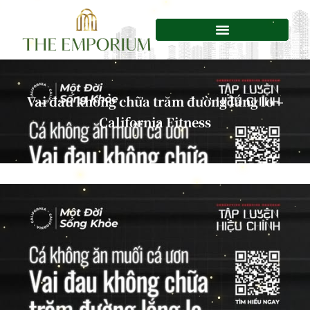
Chuyển
tới
nội
dung
Vai đau không chữa trăm đường lắng lo –
California Fitness