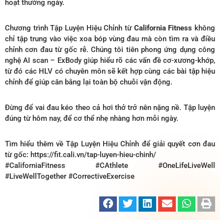
hoạt thường ngày.
Chương trình Tập Luyện Hiệu Chỉnh từ
California Fitness
không
chỉ tập trung vào việc xoa bóp vùng đau mà còn tìm ra và điều
chỉnh cơn đau từ gốc rễ. Chúng tôi tiên phong ứng dụng công
nghệ AI scan – ExBody giúp hiểu rõ các vấn đề cơ-xương-khớp,
từ đó các HLV có chuyên môn sẽ kết hợp cùng các bài tập hiệu
chỉnh để giúp cân bằng lại toàn bộ chuỗi vận động.
Đừng để vai đau kéo theo cả hơi thở trở nên nặng nề. Tập luyện
đúng từ hôm nay, để cơ thể nhẹ nhàng hơn mỗi ngày.
Tìm hiểu thêm về Tập Luyện Hiệu Chỉnh để giải quyết cơn đau
từ gốc: https://fit.cali.vn/tap-luyen-hieu-chinh/
#CaliforniaFitness #CAthlete #OneLifeLiveWell
#LiveWellTogether #CorrectiveExercise