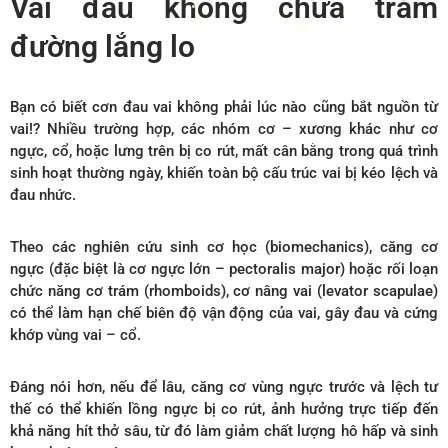
Vai đau không chữa trăm
đường lắng lo
Bạn có biết cơn đau vai không phải lúc nào cũng bắt nguồn từ
vai!? Nhiều trường hợp, các nhóm cơ – xương khác như cơ
ngực, cổ, hoặc lưng trên bị co rút, mất cân bằng trong quá trình
sinh hoạt thường ngày, khiến toàn bộ cấu trúc vai bị kéo lệch và
đau nhức.
Theo các nghiên cứu sinh cơ học (biomechanics), căng cơ
ngực (đặc biệt là cơ ngực lớn – pectoralis major) hoặc rối loạn
chức năng cơ trám (rhomboids), cơ nâng vai (levator scapulae)
có thể làm hạn chế biên độ vận động của vai, gây đau và cứng
khớp vùng vai – cổ.
Đáng nói hơn, nếu để lâu, căng cơ vùng ngực trước và lệch tư
thế có thể khiến lồng ngực bị co rút, ảnh hưởng trực tiếp đến
khả năng hít thở sâu, từ đó làm giảm chất lượng hô hấp và sinh