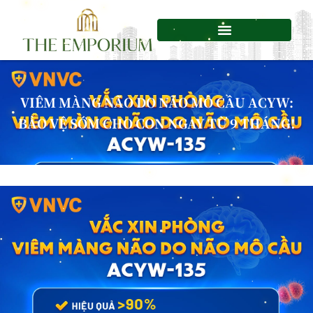
Chuyển
tới
nội
dung
VIÊM MÀNG NÃO DO NÃO MÔ CẦU ACYW:
BẢO VỆ SỚM CHO CON NGAY TỪ 9 THÁNG!