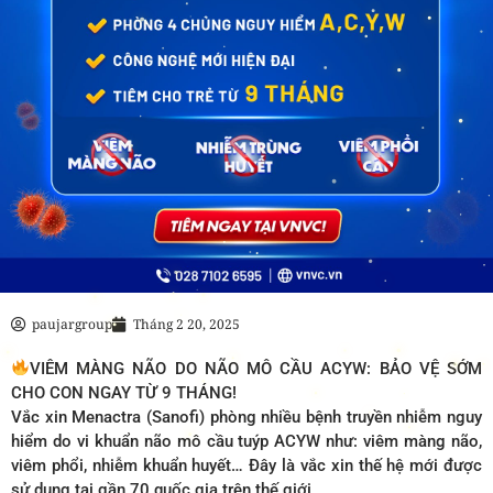
paujargroup
Tháng 2 20, 2025
VIÊM MÀNG NÃO DO NÃO MÔ CẦU ACYW: BẢO VỆ SỚM
CHO CON NGAY TỪ 9 THÁNG!
Vắc xin Menactra (Sanofi) phòng nhiều bệnh truyền nhiễm nguy
hiểm do vi khuẩn não mô cầu tuýp ACYW như: viêm màng não,
viêm phổi, nhiễm khuẩn huyết… Đây là vắc xin thế hệ mới được
sử dụng tại gần 70 quốc gia trên thế giới.