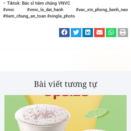
– Tiktok: Bác sĩ tiêm chủng VNVC
#vnvc #vnvc_le_dai_hanh #vac_xin_phong_benh_nao
#tiem_chung_an_toan #single_photo
Bài viết tương tự