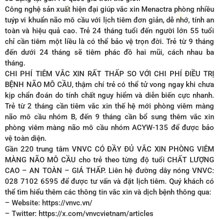
Công nghệ sản xuất hiện đại giúp vắc xin Menactra phòng nhiều
tuýp vi khuẩn não mô cầu với lịch tiêm đơn giản, dễ nhớ, tính an
toàn và hiệu quả cao. Trẻ 24 tháng tuổi đến người lớn 55 tuổi
chỉ cần tiêm một liều là có thể bảo vệ trọn đời. Trẻ từ 9 tháng
đến dưới 24 tháng sẽ tiêm phác đồ hai mũi, cách nhau ba
tháng.
CHI PHÍ TIÊM VẮC XIN RẤT THẤP SO VỚI CHI PHÍ ĐIỀU TRỊ
BỆNH NÃO MÔ CẦU, thậm chí trẻ có thể tử vong ngay khi chưa
kịp chẩn đoán do tính chất nguy hiểm và diễn biến cực nhanh.
Trẻ từ 2 tháng cần tiêm vắc xin thế hệ mới phòng viêm màng
não mô cầu nhóm B, đến 9 tháng cần bổ sung thêm vắc xin
phòng viêm màng não mô cầu nhóm ACYW-135 để được bảo
vệ toàn diện.
Gần 220 trung tâm VNVC CÓ ĐẦY ĐỦ VẮC XIN PHÒNG VIÊM
MÀNG NÃO MÔ CẦU cho trẻ theo từng độ tuổi CHẤT LƯỢNG
CAO – AN TOÀN – GIÁ THẤP. Liên hệ đường dây nóng VNVC:
028 7102 6595 để được tư vấn và đặt lịch tiêm. Quý khách có
thể tìm hiểu thêm các thông tin vắc xin và dịch bệnh thông qua:
– Website: https://vnvc.vn/
– Twitter: https://x.com/vnvcvietnam/articles