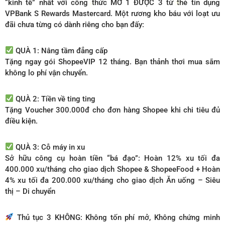
“kinh tế” nhất với công thức MỞ 1 ĐƯỢC 3 từ thẻ tín dụng
VPBank S Rewards Mastercard. Một rương kho báu với loạt ưu
đãi chưa từng có dành riêng cho bạn đấy:
QUÀ 1: Nâng tầm đẳng cấp
Tặng ngay gói ShopeeVIP 12 tháng. Bạn thảnh thơi mua sắm
không lo phí vận chuyển.
QUÀ 2: Tiền về ting ting
Tặng Voucher 300.000đ cho đơn hàng Shopee khi chi tiêu đủ
điều kiện.
QUÀ 3: Cỗ máy in xu
Sở hữu công cụ hoàn tiền “bá đạo”: Hoàn 12% xu tối đa
400.000 xu/tháng cho giao dịch Shopee & ShopeeFood + Hoàn
4% xu tối đa 200.000 xu/tháng cho giao dịch Ăn uống – Siêu
thị – Di chuyển
Thủ tục 3 KHÔNG: Không tốn phí mở, Không chứng minh