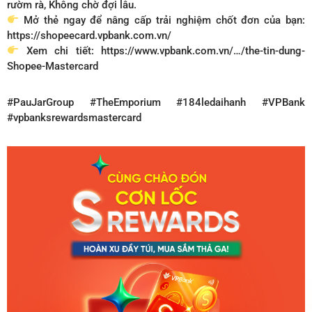
rườm rà, Không chờ đợi lâu.
Mở thẻ ngay để nâng cấp trải nghiệm chốt đơn của bạn:
https://shopeecard.vpbank.com.vn/
Xem chi tiết: https://www.vpbank.com.vn/…/the-tin-dung-
Shopee-Mastercard
#PauJarGroup #TheEmporium #184ledaihanh #VPBank
#vpbanksrewardsmastercard