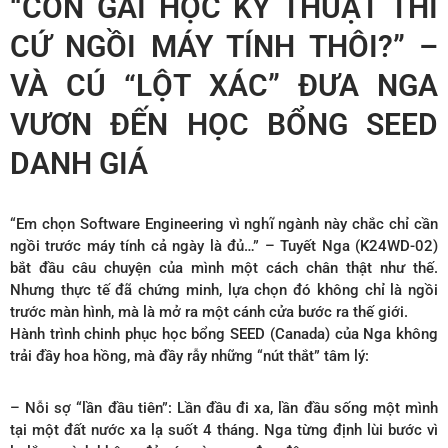
“CON GÁI HỌC KỸ THUẬT THÌ
CỨ NGỒI MÁY TÍNH THÔI?” –
VÀ CÚ “LỘT XÁC” ĐƯA NGA
VƯƠN ĐẾN HỌC BỔNG SEED
DANH GIÁ
“Em chọn Software Engineering vì nghĩ ngành này chắc chỉ cần
ngồi trước máy tính cả ngày là đủ…” – Tuyết Nga (K24WD-02)
bắt đầu câu chuyện của mình một cách chân thật như thế.
Nhưng thực tế đã chứng minh, lựa chọn đó không chỉ là ngồi
trước màn hình, mà là mở ra một cánh cửa bước ra thế giới.
Hành trình chinh phục học bổng SEED (Canada) của Nga không
trải đầy hoa hồng, mà đầy rẫy những “nút thắt” tâm lý:
– Nỗi sợ “lần đầu tiên”: Lần đầu đi xa, lần đầu sống một mình
tại một đất nước xa lạ suốt 4 tháng. Nga từng định lùi bước vì