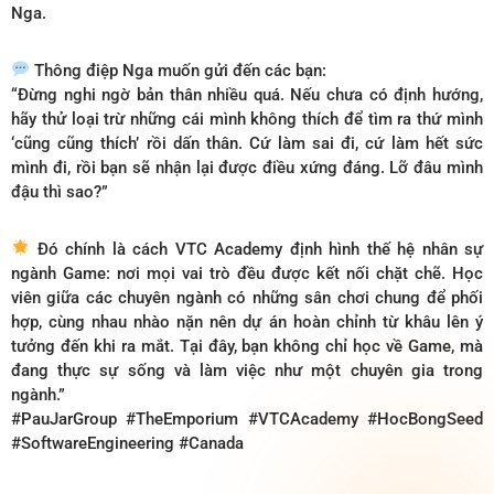
Nga.
Thông điệp Nga muốn gửi đến các bạn:
“Đừng nghi ngờ bản thân nhiều quá. Nếu chưa có định hướng,
hãy thử loại trừ những cái mình không thích để tìm ra thứ mình
‘cũng cũng thích’ rồi dấn thân. Cứ làm sai đi, cứ làm hết sức
mình đi, rồi bạn sẽ nhận lại được điều xứng đáng. Lỡ đâu mình
đậu thì sao?”
Đó chính là cách VTC Academy định hình thế hệ nhân sự
ngành Game: nơi mọi vai trò đều được kết nối chặt chẽ. Học
viên giữa các chuyên ngành có những sân chơi chung để phối
hợp, cùng nhau nhào nặn nên dự án hoàn chỉnh từ khâu lên ý
tưởng đến khi ra mắt. Tại đây, bạn không chỉ học về Game, mà
đang thực sự sống và làm việc như một chuyên gia trong
ngành.”
#PauJarGroup #TheEmporium #VTCAcademy #HocBongSeed
#SoftwareEngineering #Canada