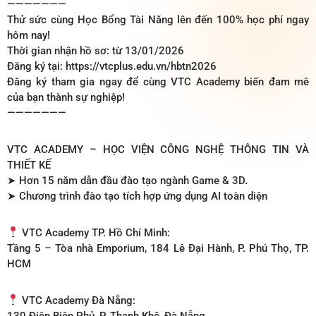
———————
Thử sức cùng Học Bổng Tài Năng lên đến 100% học phí ngay
hôm nay!
Thời gian nhận hồ sơ: từ 13/01/2026
Đăng ký tại: https://vtcplus.edu.vn/hbtn2026
Đăng ký tham gia ngay để cùng VTC Academy biến đam mê
của bạn thành sự nghiệp!
———————
VTC ACADEMY – HỌC VIỆN CÔNG NGHỆ THÔNG TIN VÀ
THIẾT KẾ
➤ Hơn 15 năm dẫn đầu đào tạo ngành Game & 3D.
➤ Chương trình đào tạo tích hợp ứng dụng AI toàn diện
VTC Academy TP. Hồ Chí Minh:
Tầng 5 – Tòa nhà Emporium, 184 Lê Đại Hành, P. Phú Thọ, TP.
HCM
VTC Academy Đà Nẵng:
130 Điện Biên Phủ, P. Thanh Khê, Đà Nẵng