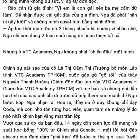
lo lắng mình không đủ sức, vì sợ sự đơn độc.
– Rào cản từ gia đình: “Vì em là con gái nên ba mẹ cấm dữ
lắm”. Để nhận được cái gật đầu của gia đình, Nga đã phải “năn
nỉ gãy lưỡi” và chứng minh quyết tâm bằng hành động.
– Áp lực thời gian: Dù có 2 tháng chuẩn bị, nhưng vì chần chừ,
Nga chỉ còn đúng 2 tuần cuối cùng để hoàn thiện tất cả.
Nhưng ở VTC Academy, Nga không phải “chiến đấu” một mình.
Chính sự sát sao của cô Lê Thị Cẩm Thi (Trưởng bộ môn Lập
trình VTC Academy TPHCM), cuộc gặp gỡ “gỡ rối” của thầy
Nguyễn Thanh Hoàng (Giám đốc đào tạo của VTC Academy –
Giám đốc VTC Academy TPHCM) với mẹ bạn, và những chỉ dẫn
tận tình của các anh chị đi trước đã tiếp thêm sức mạnh để Nga
bước tiếp. Nga nhận ra: Hóa ra, thầy cô ở đây không chỉ dạy
Code, mà còn nhớ tên từng học viên, quan tâm cả những lý do
nhỏ nhất khiến bạn vắng mặt trên lớp.
Vượt qua sự do dự ban đầu, 14 ngày dồn toàn lực đã mang về
suất học bổng 100% từ Chính phủ Canada – một lời hồi đáp
cho sự can đảm dám “phá kén” để bước ra thế giới của Tuyết