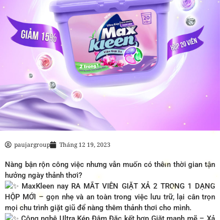
paujargroup
Tháng 12 19, 2023
Nàng bận rộn công việc nhưng vẫn muốn có thêm thời gian tận
hưởng ngày thảnh thơi?
MaxKleen nay RA MẮT VIÊN GIẶT XẢ 2 TRONG 1 DẠNG
HỘP MỚI – gọn nhẹ và an toàn trong việc lưu trữ, lại cân trọn
mọi chu trình giặt giũ để nàng thêm thảnh thơi cho mình.
Công nghệ Ultra Kép Đậm Đặc kết hợp Giặt mạnh mẽ – Xả