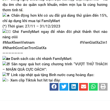
dịu êm cho áo quần sạch khuẩn, mềm mịn lụa là cùng hương
thơm tinh tế.
Chấn động hơn khi có ưu đãi giá dùng thử giảm đến 15%,
chỉ áp dụng khi mua tại FamilyMart
(*) Thời gian: 27/11 – 31/12/2023
Ghé FamilyMart ngay để nhân đôi phút thảnh thơi nào
nàng ơiiii
#MaxKleenVietnam
#VienGiatXa2in1
#NhanhGonCanTronGiatXa
———————
Danh sách các chi nhánh FamilyMart:
Săn ngay quà hot cùng chương trình “VƯỢT THỬ THÁCH
– NHẬN QUÀ CỰC OÁCH”:
Link cập nhật quà tặng Bình nước cung hoàng đạo:
Xem clip Tiktok hot hit tại đây: