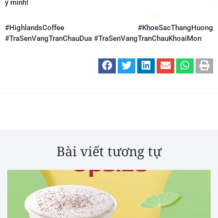
ý mình!
#HighlandsCoffee #KhoeSacThangHuong
#TraSenVangTranChauDua #TraSenVangTranChauKhoaiMon
Bài viết tương tự